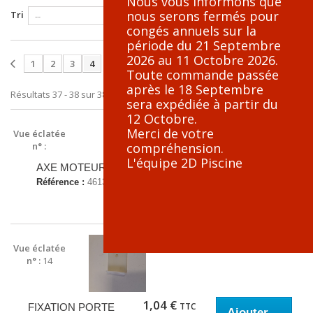
Nous vous informons que
nous serons fermés pour
Tri
Montrer
congés annuels sur la
par page
période du 21 Septembre
2026 au 11 Octobre 2026.
1
2
3
4
Afficher tout
Toute commande passée
après le 18 Septembre
Résultats 37 - 38 sur 38.
sera expédiée à partir du
12 Octobre.
Merci de votre
Vue éclatée
n° :
compréhension.
L'équipe 2D Piscine
2,59 €
TTC
AXE MOTEUR
Ajouter
Référence :
4613
au panier
Vue éclatée
n° :
14
1,04 €
TTC
FIXATION PORTE
Ajouter