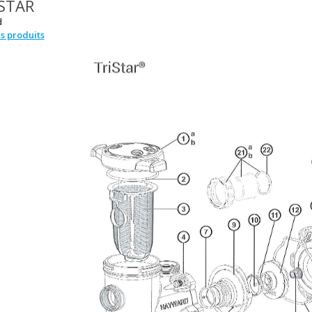
STAR
d
es produits