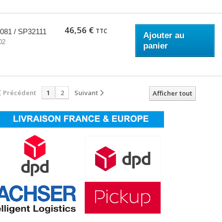
46,56 €
TTC
081 / SP32111
Ajouter au
02
panier
Précédent
1
2
Suivant
Afficher tout