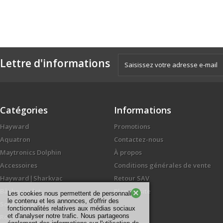
Lettre d'informations
Catégories
Informations
Hayward
Promotions
Aquatron
Contactez-nous
Maytronics Dolphin
À propos
Accessoires
Conditions générales de vente
Hayward|Sharkvac
Retour SAV
Bâches-volet
Plan du site
×
Les cookies nous permettent de personnaliser
le contenu et les annonces, d'offrir des
Sous catégorie
fonctionnalités relatives aux médias sociaux
et d'analyser notre trafic. Nous partageons
Roboss