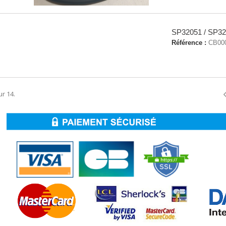
SP32051 / SP32
Référence :
CB00
ur 14.