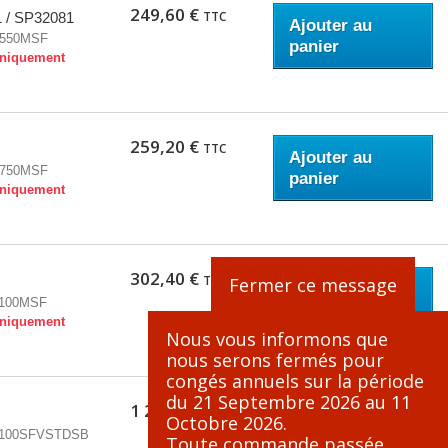
249,60 €
TTC
 / SP32081
Ajouter au
550MSF
panier
niquement
259,20 €
TTC
Ajouter au
750MSF
panier
niquement
302,40 €
TTC
Fermer ce message
Ajouter au
100MSF
panier
niquement
Nous vous informons que
nous serons fermés pour
congés annuels sur la période
du 21 Septembre 2026 au 11
1 267,20 €
TTC
Octobre 2026.
Ajouter au
100SFVSTDSB
Toute commande passée
panier