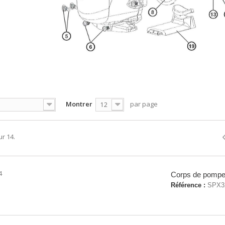
Montrer
par page
12
ur 14.
4
Corps de pompe e
Référence :
SPX3