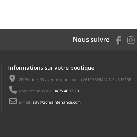
Nous suivre
Informations sur votre boutique
2D Piscine, 55 avenue jean moulin 26100 ROMANS-SUR-ISÈRE
Appelez-nous au :
04 75 48 33 20
E-mail :
sav@2dmaintenance.com