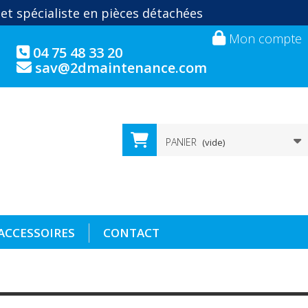
 et spécialiste en pièces détachées
Mon compte
04 75 48 33 20
sav@2dmaintenance.com
PANIER
(vide)
ACCESSOIRES
CONTACT