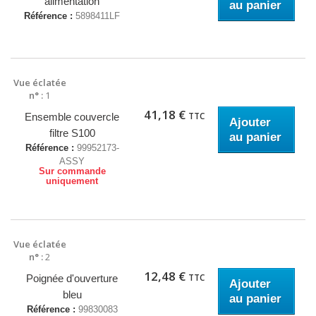
alimentation
au panier
Référence :
5898411LF
Vue éclatée
n° :
1
41,18 €
TTC
Ensemble couvercle
Ajouter
filtre S100
au panier
Référence :
99952173-
ASSY
Sur commande
uniquement
Vue éclatée
n° :
2
12,48 €
TTC
Poignée d'ouverture
Ajouter
bleu
au panier
Référence :
99830083