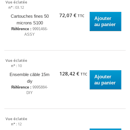
Vue éclatée
n° :
03.12
72,07 €
TTC
Cartouches fines 50
Ajouter
microns S100
au panier
Référence :
9991466-
ASSY
Vue éclatée
n° :
10
128,42 €
TTC
Ensemble câble 15m
Ajouter
diy
au panier
Référence :
9995884-
DIY
Vue éclatée
n° :
12