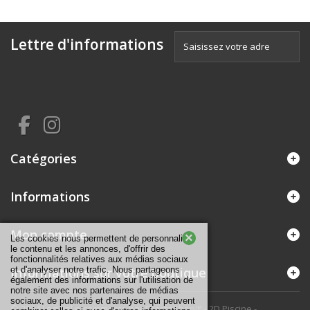
Lettre d'informations
Catégories
Informations
Mon compte
×
Les cookies nous permettent de personnaliser
le contenu et les annonces, d'offrir des
fonctionnalités relatives aux médias sociaux
Informations sur votre boutique
et d'analyser notre trafic. Nous partageons
également des informations sur l'utilisation de
notre site avec nos partenaires de médias
sociaux, de publicité et d'analyse, qui peuvent
© 2014
Logiciel e-commerce par PrestaShop™
- 2D Piscine -