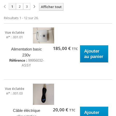
1
2
3
Afficher tout
Résultats 1 - 12 sur 26.
Vue éclatée
n° :
.001.01
185,00 €
TTC
Alimentation basic
Ajouter
230v
au panier
Référence :
99956032-
ASSY
Vue éclatée
n° :
.001.03
20,00 €
TTC
Câble éléctrique
Ajouter