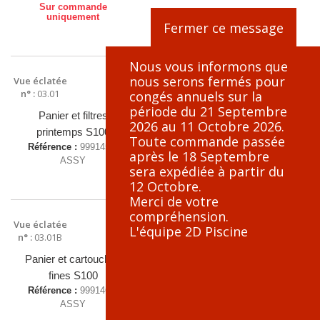
Sur commande
uniquement
Fermer ce message
Nous vous informons que
nous serons fermés pour
Vue éclatée
n° :
03.01
congés annuels sur la
période du 21 Septembre
195,25 €
TTC
Panier et filtres
Ajouter
2026 au 11 Octobre 2026.
printemps S100
au panier
Toute commande passée
Référence :
9991459-
après le 18 Septembre
ASSY
sera expédiée à partir du
12 Octobre.
Merci de votre
compréhension.
Vue éclatée
L'équipe 2D Piscine
n° :
03.01B
124,49 €
TTC
Panier et cartouches
Ajouter
fines S100
au panier
Référence :
9991460-
ASSY