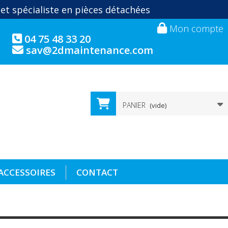
 et spécialiste en pièces détachées
Mon compte
04 75 48 33 20
sav@2dmaintenance.com
PANIER
(vide)
ACCESSOIRES
CONTACT