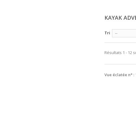
KAYAK AD
Tri
--
Résultats 1 - 12 s
Vue éclatée n° :