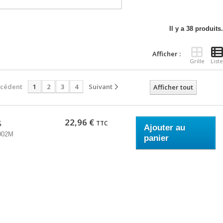
Il y a 38 produits.
Afficher :
Grille
Liste
écédent
1
2
3
4
Suivant
Afficher tout
22,96 €
TTC
S
Ajouter au
002M
panier