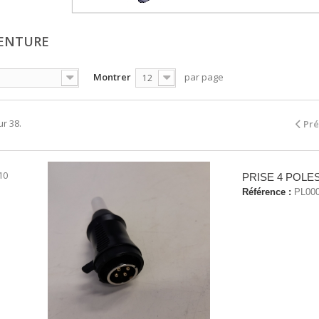
VENTURE
Montrer
par page
12
ur 38.
Pr
10
PRISE 4 POLE
Référence :
PL00