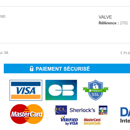
180
VALVE
Référence :
2701
ur 38.
Pr