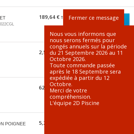
189,64 €
Fermer ce message
TTC
ET
Ajouter au
022CGL
panier
Nous vous informons que
nous serons fermés pour
congés annuels sur la période
2,59 €
du 21 Septembre 2026 au 11
TTC
Ajouter au
Octobre 2026.
panier
Toute commande passée
après le 18 Septembre sera
expédiée à partir du 12
Octobre.
62,38 €
TTC
Merci de votre
Ajouter au
compréhension.
panier
L'équipe 2D Piscine
5,20 €
TTC
ION POIGNEE
Ajouter au
panier