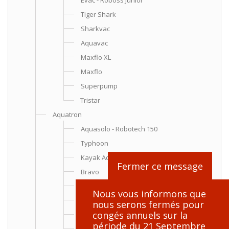
Evac - Roboss Junior
Tiger Shark
Sharkvac
Aquavac
Maxflo XL
Maxflo
Superpump
Tristar
Aquatron
Aquasolo - Robotech 150
Typhoon
Kayak Adventure
Fermer ce message
Bravo
Dirt Devil
Nous vous informons que
Robotech Evo 150 - Tobby
nous serons fermés pour
congés annuels sur la
Robotech Evo 200 - Tobby Trail
période du 21 Septembre