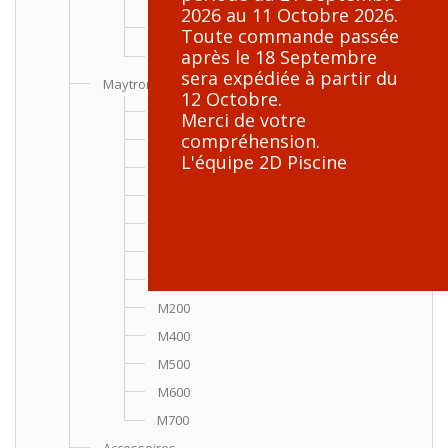
Smartbot - Roboss Junior
2026 au 11 Octobre 2026.
Hurricane 3-5-7
Toute commande passée
après le 18 Septembre
Roboss Aquilus
sera expédiée à partir du
Maytronics Dolphin
12 Octobre.
Caddy
Merci de votre
compréhension.
S50
L'équipe 2D Piscine
S100
S200
S300
S400
S300i
M200
M400
M500
M600
M700