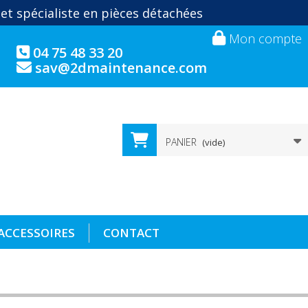
 et spécialiste en pièces détachées
Mon compte
04 75 48 33 20
sav@2dmaintenance.com
PANIER
(vide)
ACCESSOIRES
CONTACT