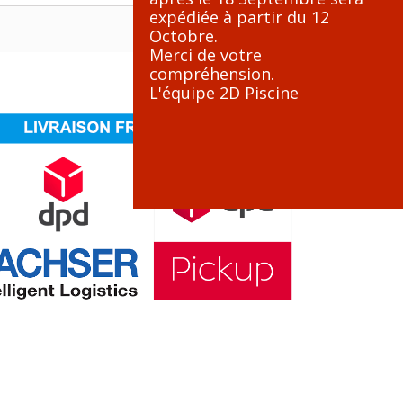
expédiée à partir du 12
Octobre.
Merci de votre
compréhension.
L'équipe 2D Piscine