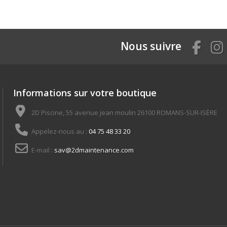
Nous suivre
Informations sur votre boutique
2D Piscine, 55 avenue jean moulin 26100 ROMANS-SUR-ISÈRE
Appelez-nous au :
04 75 48 33 20
E-mail :
sav@2dmaintenance.com