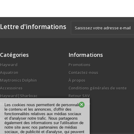
Lettre d'informations
Catégories
Informations
Hayward
Promotions
Aquatron
Contactez-nous
Maytronics Dolphin
À propos
Accessoires
Conditions générales de vente
Hayward|Sharkvac
Retour SAV
Bâches-volet
Plan du site
×
Les cookies nous permettent de personnaliser
le contenu et les annonces, d'offrir des
Sous catégorie
fonctionnalités relatives aux médias sociaux
et d'analyser notre trafic. Nous partageons
Roboss
également des informations sur l'utilisation de
notre site avec nos partenaires de médias
sociaux, de publicité et d'analyse, qui peuvent